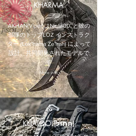
​KHARMA
AKHAN(Viper)はNir ‘300’ と彼の
部隊のトップLOZ インストラク
ター (Lok’hama Ze’irah) によって
設計、共同開発されたモデルで
す
More info
​KHATOOL(חתול)