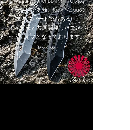
IDF Counterterror(LOTAR לוט״ר)の
ベテランであり、Krav Magaの
エキスパートでもあるNir
Maman氏と共同開発したコンバ
ットナイフとなっております。
More info