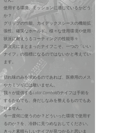
せん。
使用する環境、ミッションに適しているかどう
か？
グリップの性能、カイデックスシースの機能拡
張性、確実なホールド、様々な使用環境や使用
状況に耐えうるコーティングの性能等々
高次元にまとまったナイフこそ、一つの「いい
ナイフ」の指標になるのではないかと考えてい
ます。
切れ味のみを求めるのであれば、医療用のメス
やカミソリには敵いません。
我々が提供するLotar Combatのナイフは手術を
するためでも、身だしなみを整えるものでもあ
りません。
今一度何に使うのか？どういった環境で使用す
るのか？を、冷静に見つめなおしてください。
きっと素晴らしいナイフが見つかると思いま