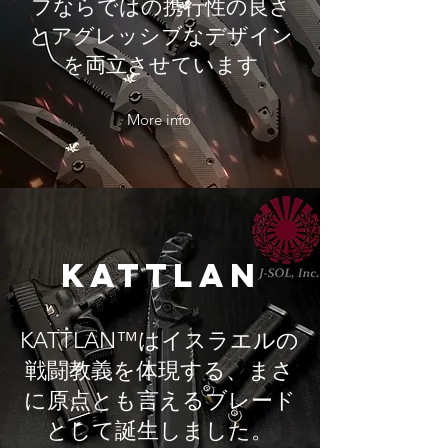
フならではの携行性の良さ
とアグレッシブなデザイン
を両立させています
More info
​KATTLAN
KATTLAN™はイスラエルの
戦闘教義を体現する、まさ
に原点とも言えるブレード
として誕生しました。