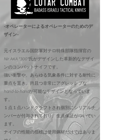
-オペレーターによるオペレーターのためのデ
ザイン-
元イスラエル国防軍対テロ特殊部隊指揮官の
Nir AKA "300"氏がデザインした革新的なデザイ
ンのコンバットナイフです。
強い衝撃や、あらゆる気象条件に対する耐性に
重点を置き、尚且つ非常にアグレッシブな
hand-to-handが可能なデザインとなっていま
す。
１点１点ハンドクラフトされ個別にシリアルナ
ンバーが付与されており、生涯保証がついてい
ます。
ナイフの性能の指標は使用鋼材だけではありま