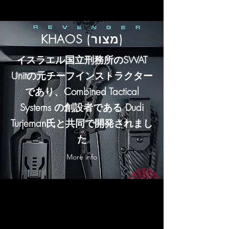
KHAOS (מצור)
イスラエル国立刑務所のSWAT
Unitの元チーフインストラクター
であり、Combined Tactical
Systems の創設者である Dudi
Turjeman氏と共同で開発されまし
た​
More info