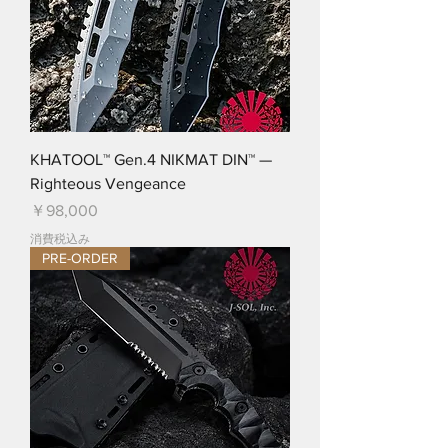
KHATOOL™ Gen.4 NIKMAT DIN™ —
Righteous Vengeance
価格
￥98,000
消費税込み
PRE-ORDER