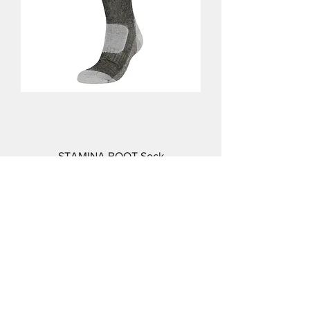
STAMINA BOOT Sock
価格
￥8,500
消費税込み
Back to Collection >