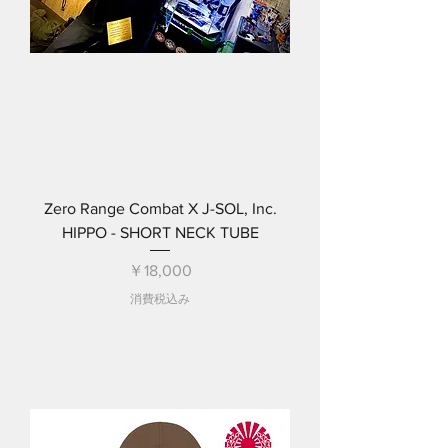
Zero Range Combat X J-SOL, Inc.
HIPPO - SHORT NECK TUBE
価格
￥18,000
消費税込み