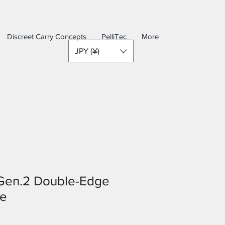
Discreet Carry Concepts
PelliTec
More
JPY (¥)
en.2 Double-Edge
te