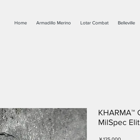
Home
Armadillo Merino
Lotar Combat
Belleville
KHARMA™ G
MilSpec Eli
価
￥125,000