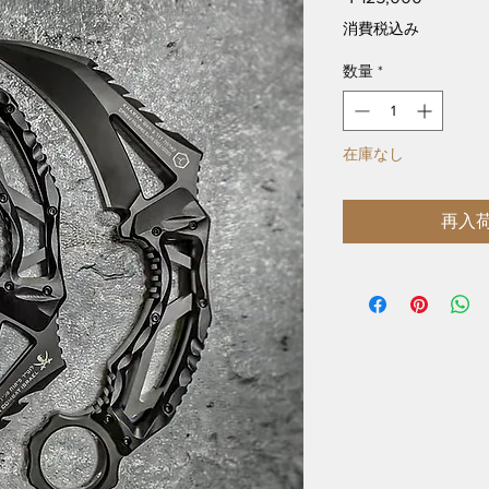
格
消費税込み
数量
*
在庫なし
再入