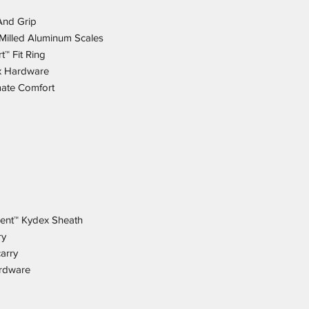
And Grip
illed Aluminum Scales
t™ Fit Ring
ex Hardware
mate Comfort
ent™ Kydex Sheath
ry
arry
ardware