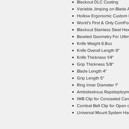
Blackout DLC Coating
Variable Jimping on Blade 
Hollow Ergonomic Custom M
World's First & Only ComFor
Blackout Stainless Steel H
Beveled Geometry For Ulti
Knife Weight 6.8oz
Knife Overall Length 9"
Knife Thickness 1/4"
Grip Thickness 5/8"
Blade Length 4"
Grip Length 5"
Ring Inner Diameter 1"
Ambidextrous Rapideploym
IWB Clip for Concealed Car
Combat Belt Clip for Open c
Universal Mount System H