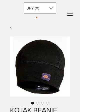
JPY (¥)
KOJAK BEANIE