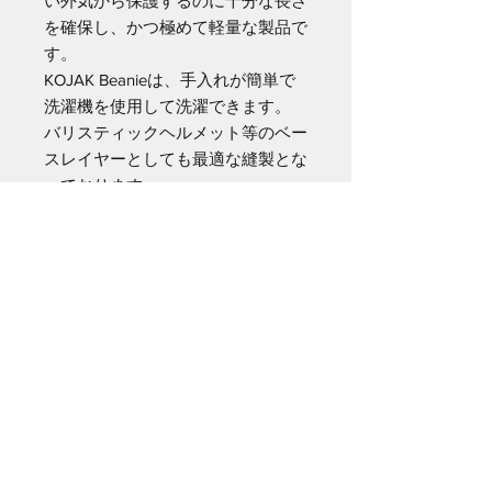
い外気から保護するのに十分な長さ
を確保し、かつ極めて軽量な製品で
す。
KOJAK Beanieは、手入れが簡単で
洗濯機を使用して洗濯できます。
バリスティックヘルメット等のベー
スレイヤーとしても最適な縫製とな
っております。
サイズ : ワンサイズ
使用素材 : 100％メリノウール
(18.5μ)
繊維重量 : 170g/m2
製品重量 : 28ｇ
製品概要 : 平縫い、ダブルレイヤー
ドヘッドバンド
Shipping Info
日本国内在庫がある場合について