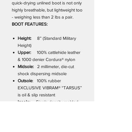
quick-drying unlined boot is not only
highly breathable, but lightweight too
- weighing less than 2 lbs a pair.
BOOT FEATURES:
Height:
8” (Standard Military
Height)
Upper:
100% cattlehide leather
& 1000 denier Cordura® nylon
Midsole:
2 millimeter, die-cut
shock dispersing midsole
Outsole
: 100% rubber
EXCLUSIVE VIBRAM® “TARSUS”
is oil & slip resistant
Insole:
Single density molded
removable insert
SPECIAL FEATURES:
2 millimeter heel to toe “drop”
Highly breathable unlined upper