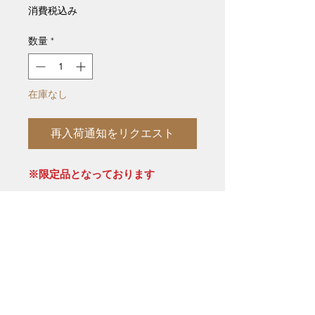
格
消費税込み
数量
*
在庫なし
再入荷通知をリクエスト
※限定品となっております
グリップが非常に滑りにくいG10材
のグリップに換装されており、非常
にコントローラブルなデザインとな
っております
また、付属しているカイデクスシー
スもリバーシブルで使用できます