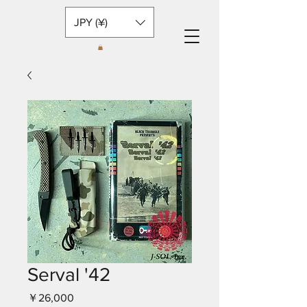
JPY (¥)
Serval '42
価
￥26,000