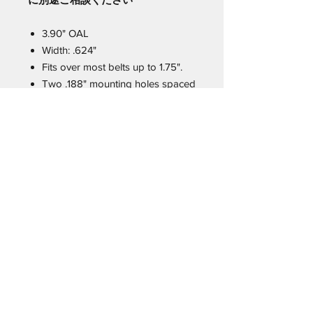
3.90" OAL
Width: .624"
Fits over most belts up to 1.75".
Two .188" mounting holes spaced
at .500"
Standard DMG/Cu finish: Color -
DCC dark matte grey. Non
reflective and resists corrosion
very well.
Hardware not included.
.188” diameter mounting holes
work with both GS6 eyelets and
screws.
Care and maintenance
新品の製品に対して特に必要なケアは