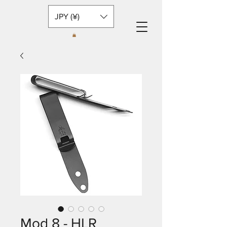
JPY (¥)
Mod 8 - HLR