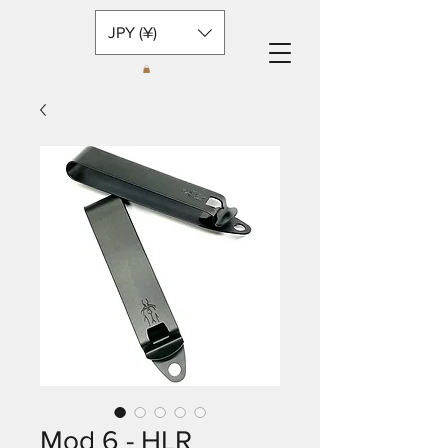
JPY (¥)
Mod 6 - HLR