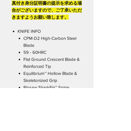
真付き身分証明書の提示を求める場
合がございますので、ご了承いただ
きますようお願い致します。
KNIFE INFO
CPM-D2 High-Carbon Steel
Blade
59 - 60HRC
Flat Ground Crescent Blade &
Reinforced Tip
Equilibrium™ Hollow Blade &
Skeletonized Grip
Ripsaw SharkFin™ Spine
BattleHarden™ Black Titanium
Coating
Variable Jimping on Blade
And Grip
Ultra Ergonomic Custom
Milled Aluminum Scales