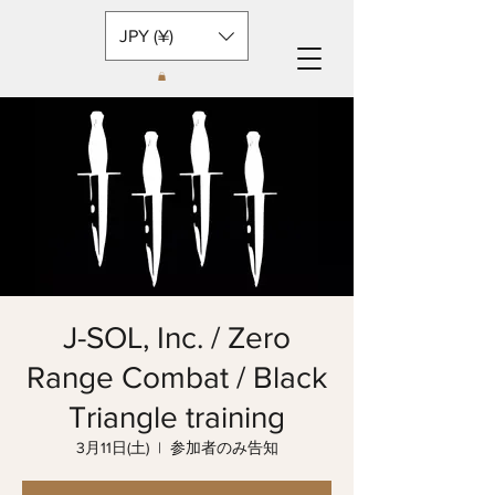
JPY (¥)
J-SOL, Inc. / Zero
Range Combat / Black
Triangle training
3月11日(土)
  |  
参加者のみ告知