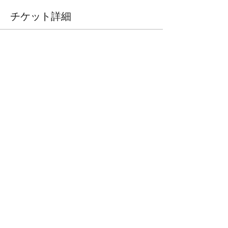
チケット詳細
販売終了
チケットの種類
Black Triangle講習
価格
$200.00
+チケット手数料$5.00
このイベントをシェア